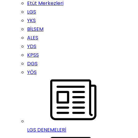
Etüt Merkezleri
LGS
YKS
BİLSEM
ALES
YDS
KPSS
DGS
YÖS
LGS DENEMELERİ