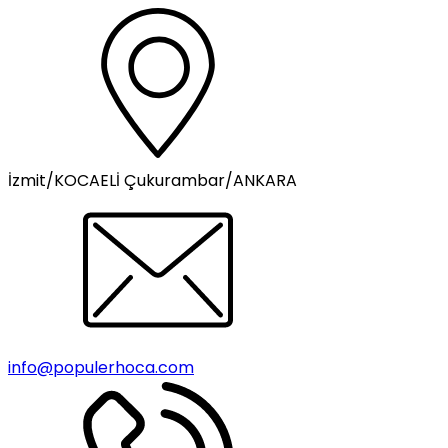
İzmit/KOCAELİ Çukurambar/ANKARA
info@populerhoca.com