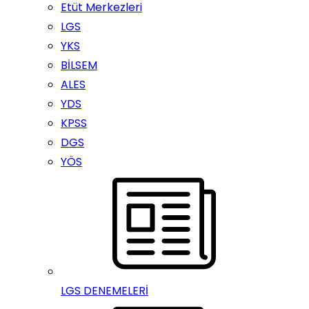
Etüt Merkezleri
LGS
YKS
BİLSEM
ALES
YDS
KPSS
DGS
YÖS
LGS DENEMELERİ