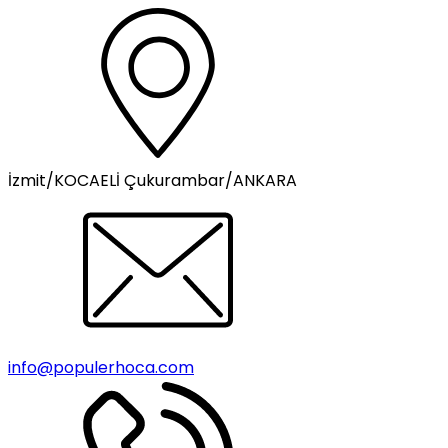
İzmit/KOCAELİ Çukurambar/ANKARA
info@populerhoca.com