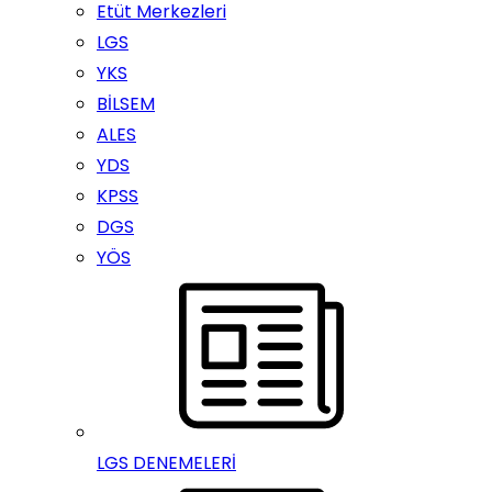
Etüt Merkezleri
LGS
YKS
BİLSEM
ALES
YDS
KPSS
DGS
YÖS
LGS DENEMELERİ